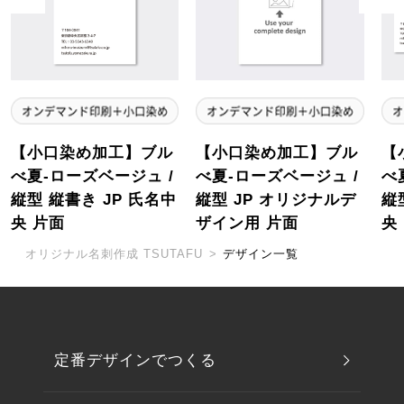
【小口染め加工】ブル
【小口染め加工】ブル
【
べ夏-ローズベージュ /
べ夏-ローズベージュ /
べ
縦型 縦書き JP 氏名中
縦型 JP オリジナルデ
縦
央 片面
ザイン用 片面
央
オリジナル名刺作成 TSUTAFU
>
デザイン一覧
定番デザインでつくる