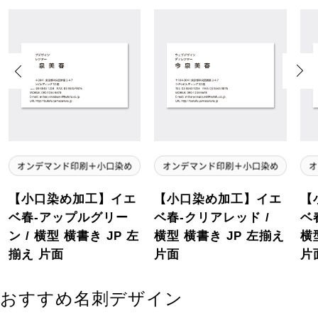
Previous
Next
【小口染め加工】イエ
【小口染め加工】イエ
【
ベ春-アップルグリー
ベ春-クリアレッド /
ベ
ン / 横型 横書き JP 左
横型 横書き JP 左揃え
横
揃え 片面
片面
片
おすすめ名刺デザイン