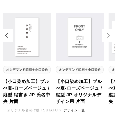
Previous
Next
【小口染め加工】ブル
【小口染め加工】ブル
【
べ夏-ローズベージュ /
べ夏-ローズベージュ /
べ
縦型 縦書き JP 氏名中
縦型 JP オリジナルデ
縦
央 片面
ザイン用 片面
央
オリジナル名刺作成 TSUTAFU
>
デザイン一覧