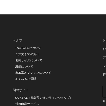
ヘルプ
お
TSUTAFUについて
お
ご注文までの流れ
ブ
名刺サイズについて
シ
用紙について
角加工オプションについて
特
よくあるご質問
関連サイト
SOREAL（紙製品のオンラインショップ）
サ
封筒印刷サービス