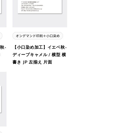
秋-
【小口染め加工】イエベ秋-
き
ディープキャメル / 横型 横
書き JP 左揃え 片面