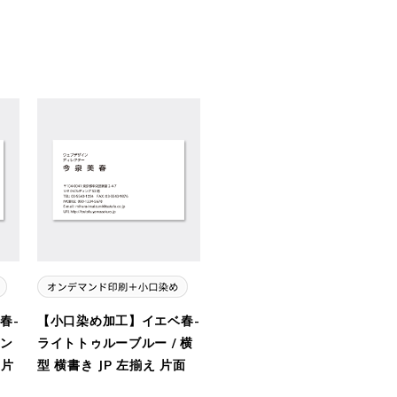
春-
【小口染め加工】イエベ春-
ン
ライトトゥルーブルー / 横
 片
型 横書き JP 左揃え 片面