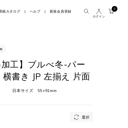
0
用紙カタログ
ヘルプ
新規会員登録
ログイン
加工】ブルべ冬-パー
型 横書き JP 左揃え 片面
日本サイズ 55×91mm