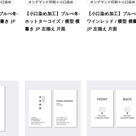
ブルべ冬-
【小口染め加工】ブルべ冬-
【小口染め加工】ブルべ
書き JP
ホットターコイズ / 横型 横
ワインレッド / 横型 横
書き JP 左揃え 片面
JP 左揃え 片面