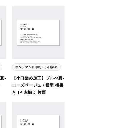
夏-
【小口染め加工】ブルべ夏-
き
ローズベージュ / 横型 横書
き JP 左揃え 片面