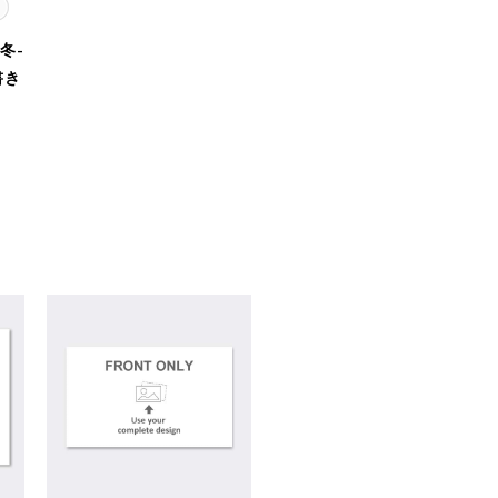
冬-
書き