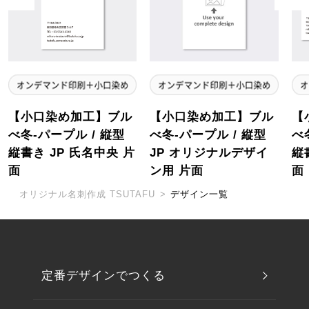
【小口染め加工】ブル
【小口染め加工】ブル
【
べ冬-パープル / 縦型
べ冬-パープル / 縦型
べ
縦書き JP 氏名中央 片
JP オリジナルデザイ
縦
面
ン用 片面
面
オリジナル名刺作成 TSUTAFU
>
デザイン一覧
定番デザインでつくる