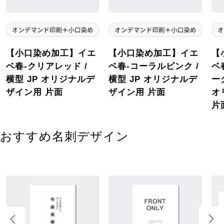
【小口染め加工】イエ
【小口染め加工】イエ
【
ベ春-クリアレッド /
ベ春-コーラルピンク /
ベ
横型 JP オリジナルデ
横型 JP オリジナルデ
ー
ザイン用 片面
ザイン用 片面
オ
片
おすすめ名刺デザイン
Previous
Next