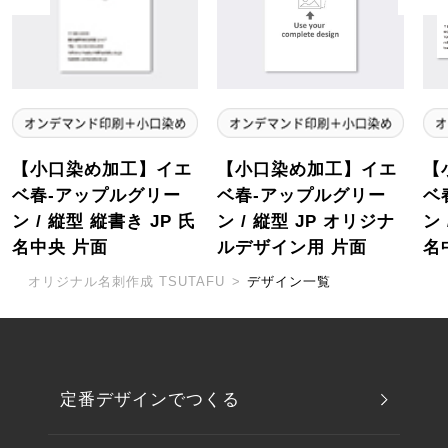
【小口染め加工】イエ
【小口染め加工】イエ
【
ベ春-アップルグリー
ベ春-アップルグリー
ベ
ン / 縦型 縦書き JP 氏
ン / 縦型 JP オリジナ
ン 
名中央 片面
ルデザイン用 片面
名
オリジナル名刺作成 TSUTAFU
>
デザイン一覧
定番デザインでつくる