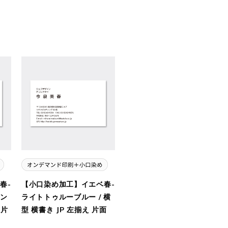
春-
【小口染め加工】イエベ春-
ン
ライトトゥルーブルー / 横
 片
型 横書き JP 左揃え 片面