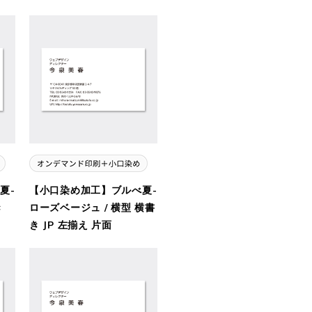
夏-
【小口染め加工】ブルべ夏-
き
ローズベージュ / 横型 横書
き JP 左揃え 片面