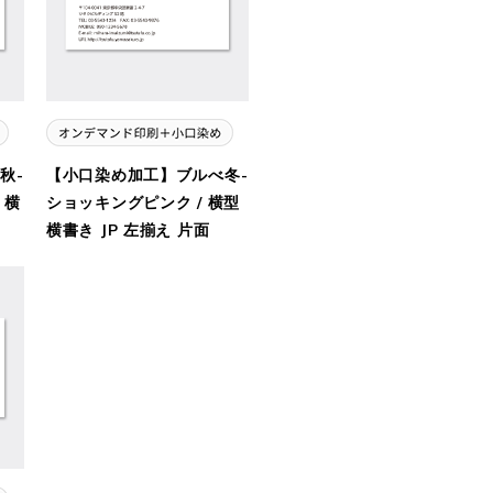
秋-
【小口染め加工】ブルべ冬-
 横
ショッキングピンク / 横型
横書き JP 左揃え 片面