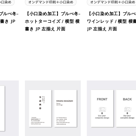
ブルべ冬-
【小口染め加工】ブルべ冬-
【小口染め加工】ブルべ
書き JP
ホットターコイズ / 横型 横
ワインレッド / 横型 横
書き JP 左揃え 片面
JP 左揃え 片面