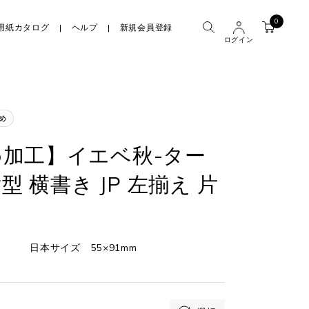
0
用紙カタログ
ヘルプ
新規会員登録
ログイン
加工】イエベ秋-ター
横型 横書き JP 左揃え 片
日本サイズ 55×91mm