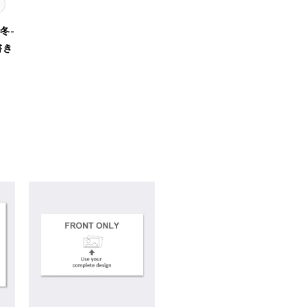
冬-
書き