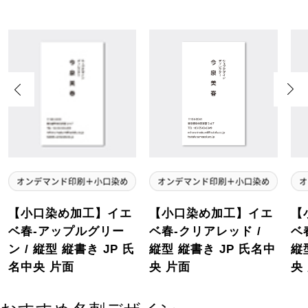
Previous
Next
【小口染め加工】イエ
【小口染め加工】イエ
【
ベ春-アップルグリー
ベ春-クリアレッド /
ベ
ン / 縦型 縦書き JP 氏
縦型 縦書き JP 氏名中
縦
名中央 片面
央 片面
央