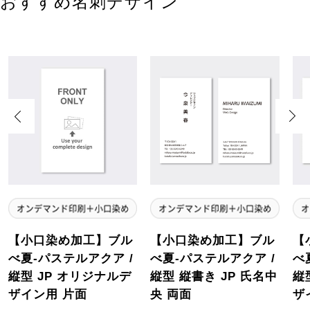
おすすめ名刺デザイン
Previous
Next
【小口染め加工】ブル
【小口染め加工】ブル
【
べ夏-パステルアクア /
べ夏-パステルアクア /
べ
縦型 JP オリジナルデ
縦型 縦書き JP 氏名中
縦
ザイン用 片面
央 両面
ザ