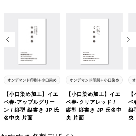
Previous
Next
【小口染め加工】イエ
【小口染め加工】イエ
【
ベ春-アップルグリー
ベ春-クリアレッド /
ベ
ン / 縦型 縦書き JP 氏
縦型 縦書き JP 氏名中
縦
名中央 片面
央 片面
央