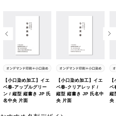
Previous
Next
【小口染め加工】イエ
【小口染め加工】イエ
【
ベ春-アップルグリー
ベ春-クリアレッド /
ベ
ン / 縦型 縦書き JP 氏
縦型 縦書き JP 氏名中
縦
名中央 片面
央 片面
央