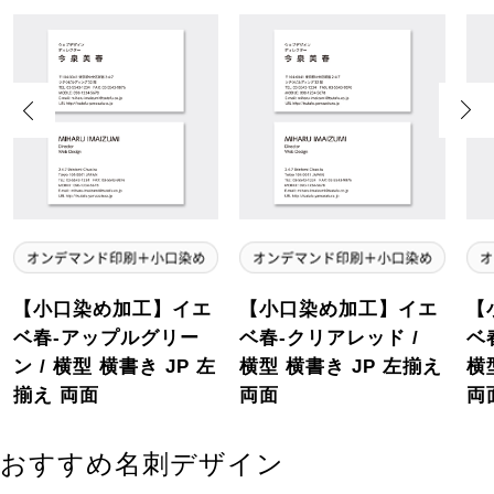
Previous
Next
【小口染め加工】イエ
【小口染め加工】イエ
【
ベ春-アップルグリー
ベ春-クリアレッド /
ベ
ン / 横型 横書き JP 左
横型 横書き JP 左揃え
横
揃え 両面
両面
両
おすすめ名刺デザイン