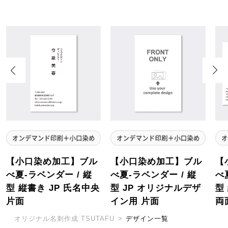
Previous
Next
【小口染め加工】ブル
【小口染め加工】ブル
【
べ夏-ラベンダー / 縦
べ夏-ラベンダー / 縦
べ
型 縦書き JP 氏名中央
型 JP オリジナルデザ
型
片面
イン用 片面
両
オリジナル名刺作成 TSUTAFU
>
デザイン一覧