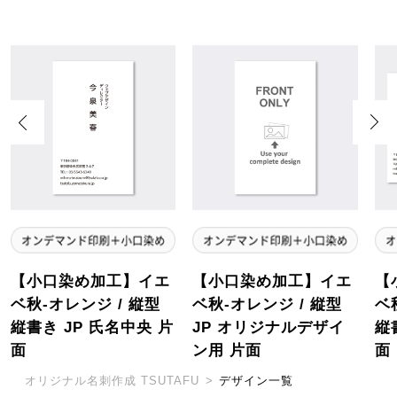
Previous
Next
【小口染め加工】イエ
【小口染め加工】イエ
【
ベ秋-オレンジ / 縦型
ベ秋-オレンジ / 縦型
ベ
縦書き JP 氏名中央 片
JP オリジナルデザイ
縦
面
ン用 片面
面
オリジナル名刺作成 TSUTAFU
>
デザイン一覧