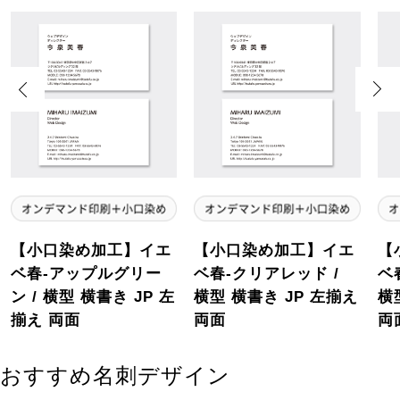
Previous
Next
【小口染め加工】イエ
【小口染め加工】イエ
【
ベ春-アップルグリー
ベ春-クリアレッド /
ベ
ン / 横型 横書き JP 左
横型 横書き JP 左揃え
横
揃え 両面
両面
両
おすすめ名刺デザイン