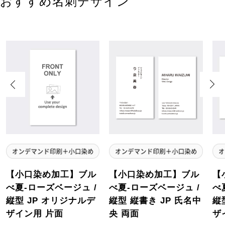
おすすめ名刺デザイン
Previous
Next
【小口染め加工】ブル
【小口染め加工】ブル
【
べ夏-ローズベージュ /
べ夏-ローズベージュ /
べ
縦型 JP オリジナルデ
縦型 縦書き JP 氏名中
縦
ザイン用 片面
央 両面
ザ