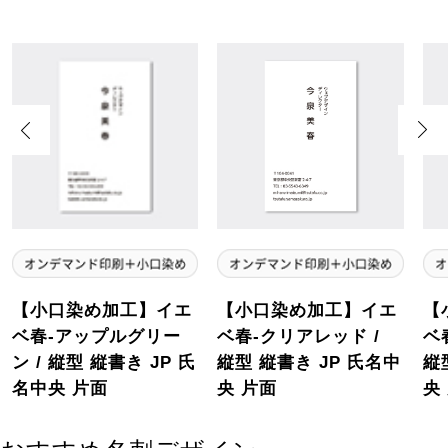
Previous
Next
【小口染め加工】イエ
【小口染め加工】イエ
【
ベ春-アップルグリー
ベ春-クリアレッド /
ベ
ン / 縦型 縦書き JP 氏
縦型 縦書き JP 氏名中
縦
名中央 片面
央 片面
央