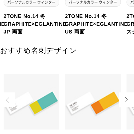
2TONE No.14 冬
2TONE No.14 冬
2T
NE
GRAPHITE×EGLANTINE
GRAPHITE×EGLANTINE
GR
JP 両面
US 両面
ス
おすすめ名刺デザイン
Previous
Next