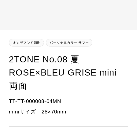
2TONE No.08 夏
ROSE×BLEU GRISE mini
両面
TT-TT-000008-04MN
miniサイズ 28×70mm