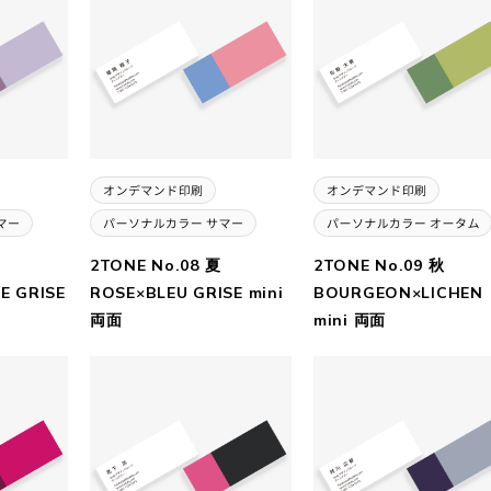
2TONE No.08 夏
2TONE No.09 秋
E GRISE
ROSE×BLEU GRISE mini
BOURGEON×LICHEN
両面
mini 両面