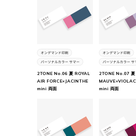
2TONE No.06 夏 ROYAL
2TONE No.07 夏
AIR FORCE×JACINTHE
MAUVE×VIOLAC
mini 両面
mini 両面