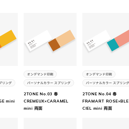
2TONE No.03 春
2TONE No.04 春
E mini
CREMEUX×CARAMEL
FRAMART ROSE×BLE
mini 両面
CIEL mini 両面