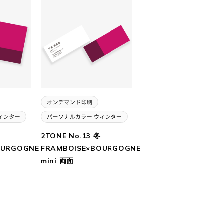
2TONE No.13 冬
OURGOGNE
FRAMBOISE×BOURGOGNE
mini 両面