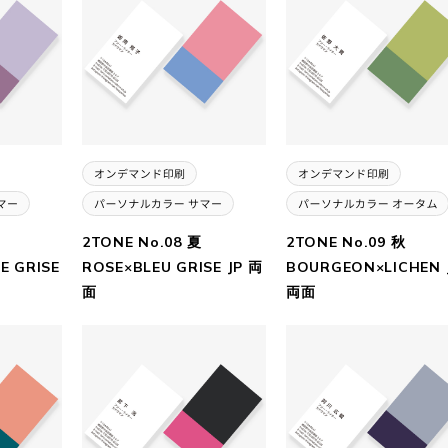
2TONE No.08 夏
2TONE No.09 秋
E GRISE
ROSE×BLEU GRISE JP 両
BOURGEON×LICHEN 
面
両面