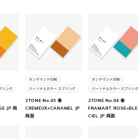
2TONE No.03 春
2TONE No.04 春
E JP 両
CREMEUX×CARAMEL JP
FRAMART ROSE×BLE
両面
CIEL JP 両面