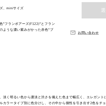
、miniサイズ
フランボアーズ(F122)"とフラン
のような濃い紫みがかった赤色"ブ
お問い合わせ
、淡く明るい色から濃淡と渋さを備えた色まで幅広く、エレガント
ルカラータイプ別に色分けし、その中から個性を引き出す2色をチ