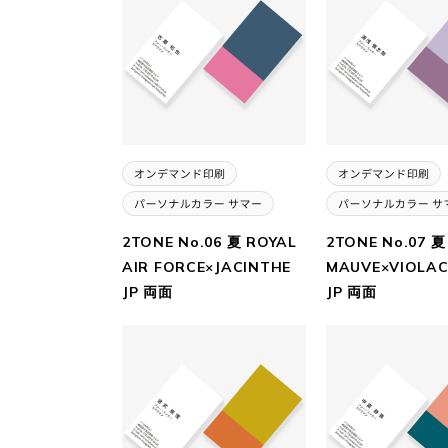
2TONE No.06 夏 ROYAL
2TONE No.07 夏
AIR FORCE×JACINTHE
MAUVE×VIOLAC
JP 両面
JP 両面