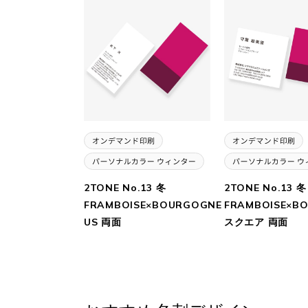
2TONE No.13 冬
2TONE No.13 冬
FRAMBOISE×BOURGOGNE
FRAMBOISE×B
US 両面
スクエア 両面