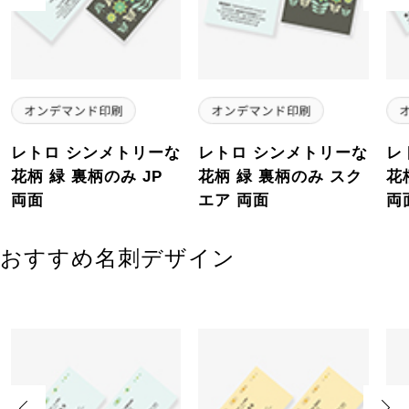
レトロ シンメトリーな
レトロ シンメトリーな
レ
花柄 緑 裏柄のみ JP
花柄 緑 裏柄のみ スク
花
両面
エア 両面
両
おすすめ名刺デザイン
Previous
Next