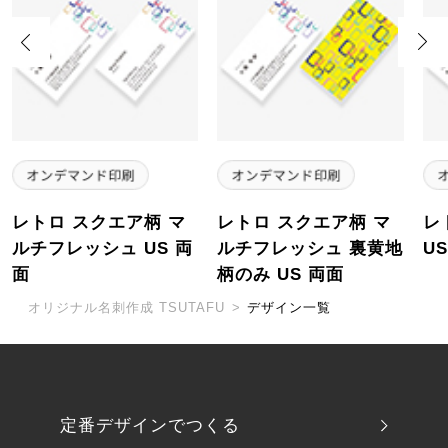
Previous
Next
レトロ スクエア柄 マ
レトロ スクエア柄 マ
レ
ルチフレッシュ US 両
ルチフレッシュ 裏黄地
U
面
柄のみ US 両面
オリジナル名刺作成 TSUTAFU
>
デザイン一覧
定番デザインでつくる