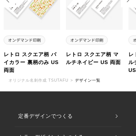
レトロ スクエア柄 バ
レトロ スクエア柄 マ
レ
イカラー 裏柄のみ US
ルチネイビー US 両面
ル
両面
U
オリジナル名刺作成 TSUTAFU
>
デザイン一覧
定番デザインでつくる