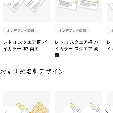
レトロ スクエア柄 バ
レトロ スクエア柄 バ
レ
イカラー JP 両面
イカラー スクエア 両
イ
面
おすすめ名刺デザイン
Previous
Next