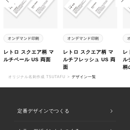
レトロ スクエア柄 マ
レトロ スクエア柄 マ
レ
ルチペール US 両面
ルチフレッシュ US 両
ル
面
柄
オリジナル名刺作成 TSUTAFU
>
デザイン一覧
定番デザインでつくる