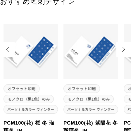
おすすめ名刺デザイン
Previous
Next
PCM100(花) 桜 冬 瑠
PCM100(花) 紫陽花 冬
PC
璃色 JP
瑠璃色 JP
瑠