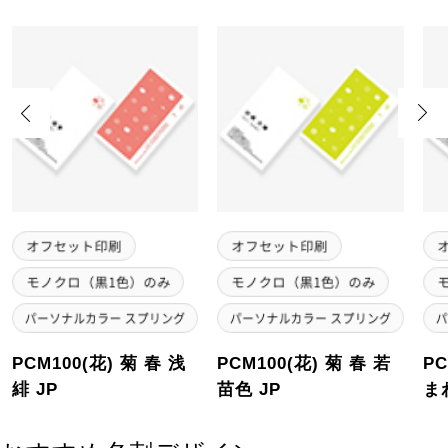
Previous
Next
PCM100(花) 菊 春 浅
PCM100(花) 菊 春 若
PC
緋 JP
苗色 JP
ま