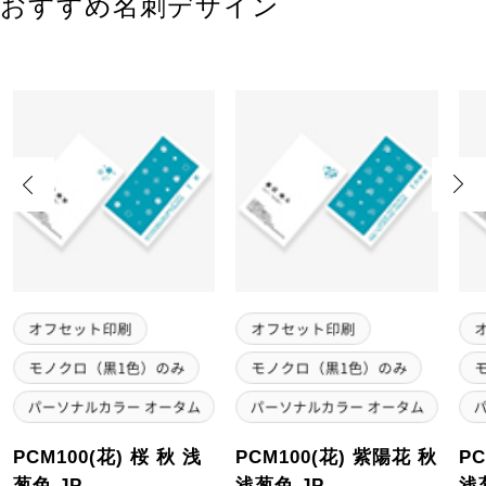
おすすめ名刺デザイン
Previous
Next
PCM100(花) 桜 秋 浅
PCM100(花) 紫陽花 秋
PC
葱色 JP
浅葱色 JP
浅