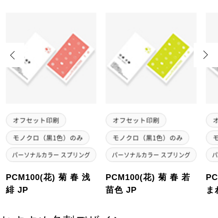
Previous
Next
PCM100(花) 菊 春 浅
PCM100(花) 菊 春 若
PC
緋 JP
苗色 JP
ま