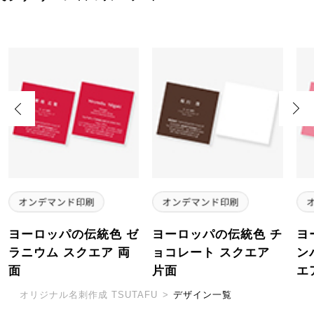
Previous
Next
ヨーロッパの伝統色 ゼ
ヨーロッパの伝統色 チ
ヨ
ラニウム スクエア 両
ョコレート スクエア
ン
面
片面
エ
オリジナル名刺作成 TSUTAFU
>
デザイン一覧