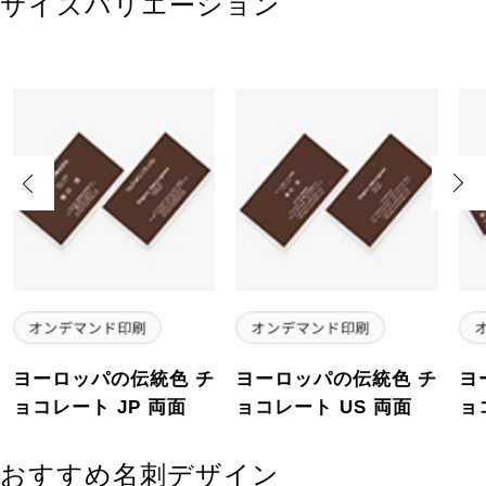
サイズバリエーション
Previous
Next
ヨーロッパの伝統色 チ
ヨーロッパの伝統色 チ
ヨ
ョコレート JP 両面
ョコレート US 両面
ョ
おすすめ名刺デザイン