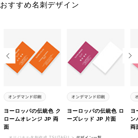
おすすめ名刺デザイン
Previous
Next
ヨーロッパの伝統色 ク
ヨーロッパの伝統色 ロ
ヨ
ロームオレンジ JP 両
ーズレッド JP 片面
ン
面
両
オリジナル名刺作成 TSUTAFU
>
デザイン一覧