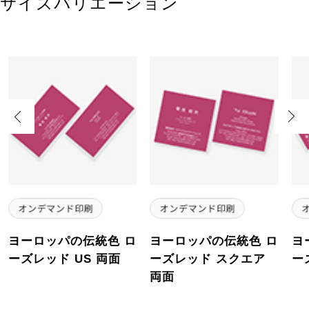
サイズバリエーション
Previous
Next
ヨーロッパの伝統色 ロ
ヨーロッパの伝統色 ロ
ヨ
ーズレッド US 両面
ーズレッド スクエア
ー
両面