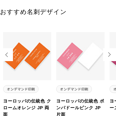
おすすめ名刺デザイン
Previous
Next
ヨーロッパの伝統色 ク
ヨーロッパの伝統色 ポ
ヨ
ロームオレンジ JP 両
ンパドールピンク JP
ー
面
片面