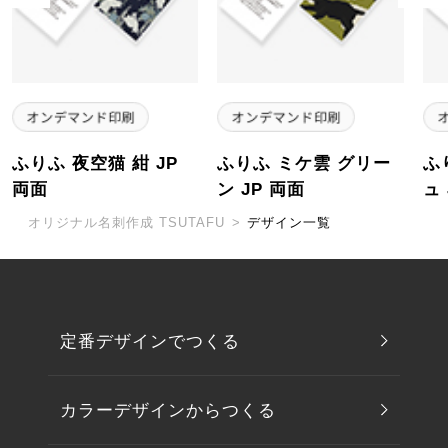
ふりふ 夜空猫 紺 JP
ふりふ ミケ雲 グリー
ふ
両面
ン JP 両面
ュ
オリジナル名刺作成 TSUTAFU
>
デザイン一覧
定番デザインでつくる
カラーデザインからつくる