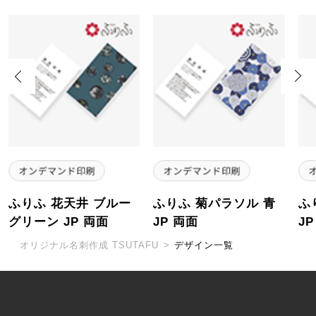
Previous
Next
ふりふ 花天井 ブルー
ふりふ 菊パラソル 青
ふ
グリーン JP 両面
JP 両面
J
オリジナル名刺作成 TSUTAFU
>
デザイン一覧