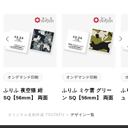
Previous
Next
ふりふ 夜空猫 紺
ふりふ ミケ雲 グリー
ふ
SQ【56mm】 両面
ン SQ【56mm】 両面
ュ
オリジナル名刺作成 TSUTAFU
>
デザイン一覧