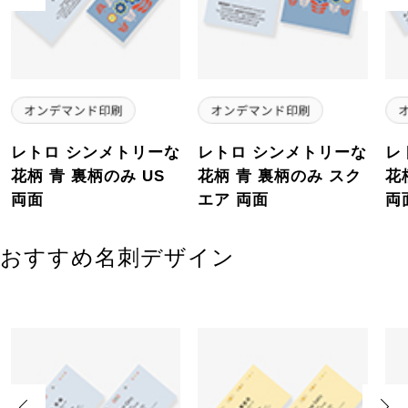
レトロ シンメトリーな
レトロ シンメトリーな
レ
花柄 青 裏柄のみ US
花柄 青 裏柄のみ スク
花
両面
エア 両面
両
おすすめ名刺デザイン
Previous
Next