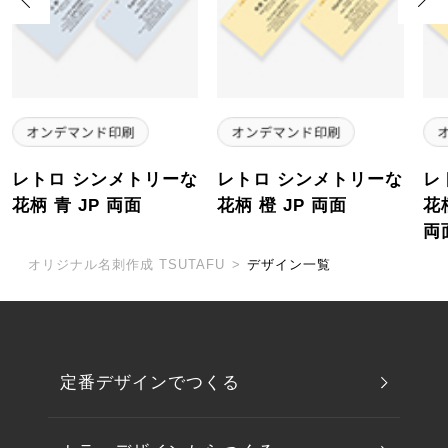
レトロ シンメトリーな
レトロ シンメトリーな
レ
花柄 青 JP 両面
花柄 橙 JP 両面
花
両
オリジナル名刺作成 TSUTAFU
>
デザイン一覧
定番デザインでつくる