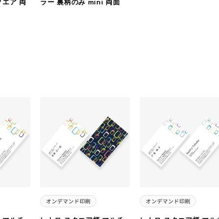
クエア 両
ラー 裏柄のみ mini 両面