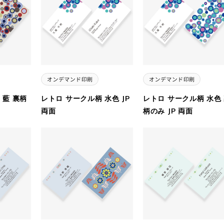
 藍 裏柄
レトロ サークル柄 水色 JP
レトロ サークル柄 水色
両面
柄のみ JP 両面