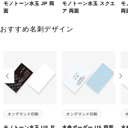
モノトーン水玉 JP 両
モノトーン水玉 スクエ
モ
面
ア 両面
両
おすすめ名刺デザイン
Previous
Next
モノトーン水玉 US 片
水色ボーダー US 両面
水