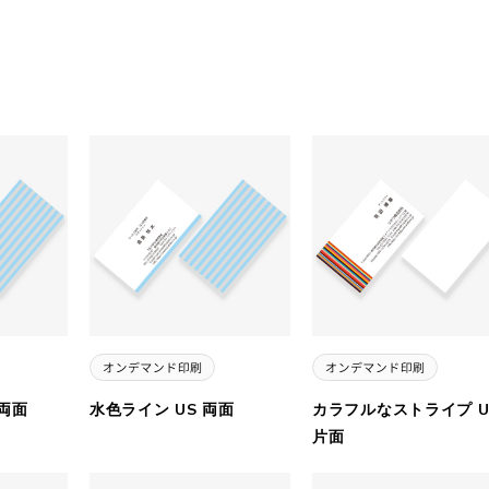
 両面
水色ライン US 両面
カラフルなストライプ U
片面