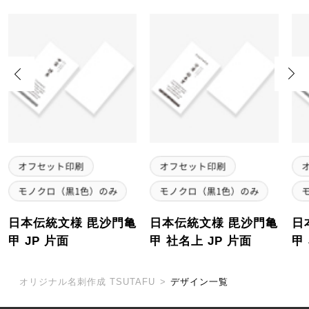
Previous
Next
日本伝統文様 毘沙門亀
日本伝統文様 毘沙門亀
日
甲 JP 片面
甲 社名上 JP 片面
甲
オリジナル名刺作成 TSUTAFU
>
デザイン一覧