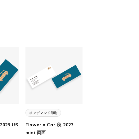
 2023 US
Flower x Car 秋 2023
mini 両面