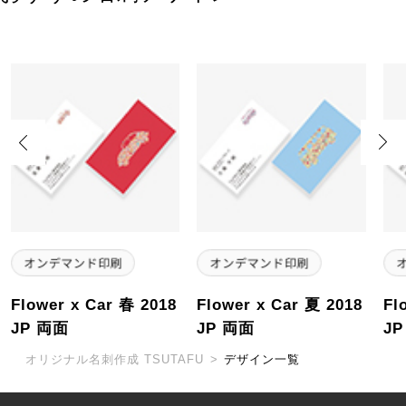
Previous
Next
Flower x Car 春 2018
Flower x Car 夏 2018
Fl
JP 両面
JP 両面
J
オリジナル名刺作成 TSUTAFU
>
デザイン一覧