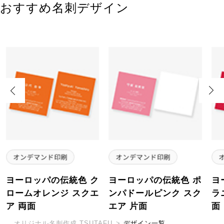
おすすめ名刺デザイン
Previous
Next
ヨーロッパの伝統色 ク
ヨーロッパの伝統色 ポ
ヨ
ロームオレンジ スクエ
ンパドールピンク スク
ラ
ア 両面
エア 片面
面
オリジナル名刺作成 TSUTAFU
>
デザイン一覧