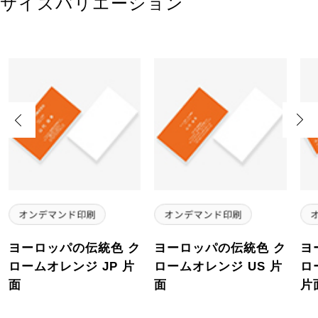
サイズバリエーション
Previous
Next
ヨーロッパの伝統色 ク
ヨーロッパの伝統色 ク
ヨ
ロームオレンジ JP 片
ロームオレンジ US 片
ロ
面
面
片