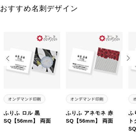
おすすめ名刺デザイン
Previous
Next
ふりふ ロル 黒
ふりふ アネモネ 赤
ふ
SQ【56mm】 両面
SQ【56mm】 両面
ト
S