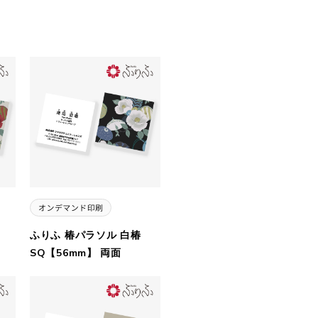
ふりふ 椿パラソル 白椿
SQ【56mm】 両面