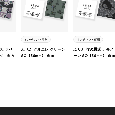
ん ラベ
ふりふ クルエレ グリーン
ふりふ 猫の恩返し モノ
m】 両面
SQ【56mm】 両面
ーン SQ【56mm】 両