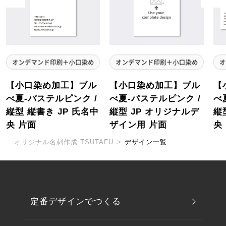
【小口染め加工】ブル
【小口染め加工】ブル
【
べ夏-パステルピンク /
べ夏-パステルピンク /
べ
縦型 縦書き JP 氏名中
縦型 JP オリジナルデ
縦
央 片面
ザイン用 片面
央
オリジナル名刺作成 TSUTAFU
>
デザイン一覧
定番デザインでつくる