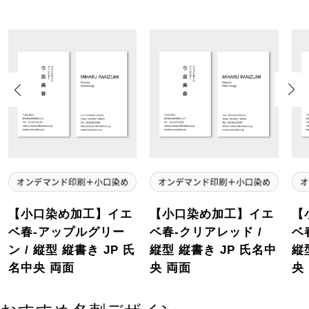
Previous
Next
【小口染め加工】イエ
【小口染め加工】イエ
【
ベ春-アップルグリー
ベ春-クリアレッド /
ベ
ン / 縦型 縦書き JP 氏
縦型 縦書き JP 氏名中
縦
名中央 両面
央 両面
央