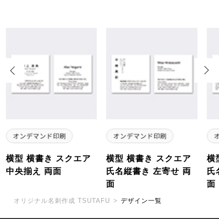
Previous
Next
横型 横書き スクエア
横型 横書き スクエア
横
中央揃え 両面
氏名縦書き 左寄せ 両
氏
面
面
オリジナル名刺作成 TSUTAFU
>
デザイン一覧