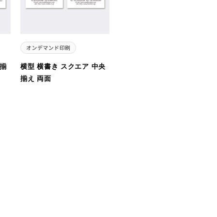
左揃
横型 横書き スクエア 中央
揃え 両面