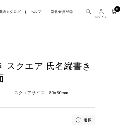
0
用紙カタログ
ヘルプ
新規会員登録
ログイン
き スクエア 氏名縦書き
面
スクエアサイズ 60×60mm