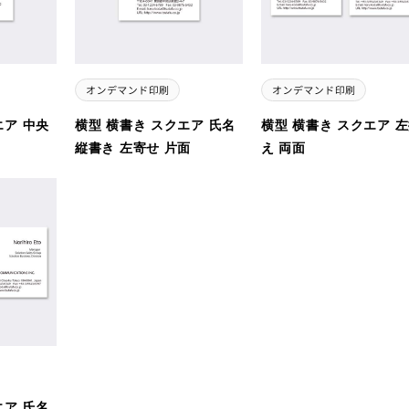
エア 中央
横型 横書き スクエア 氏名
横型 横書き スクエア 
縦書き 左寄せ 片面
え 両面
エア 氏名