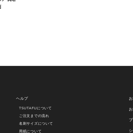
面
ヘルプ
お
TSUTAFUについて
お
ご注文までの流れ
ブ
名刺サイズについて
シ
用紙について