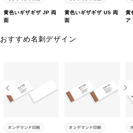
黄色いギザギザ JP 両
黄色いギザギザ US 両
黄
面
面
ア
おすすめ名刺デザイン
Previous
Next