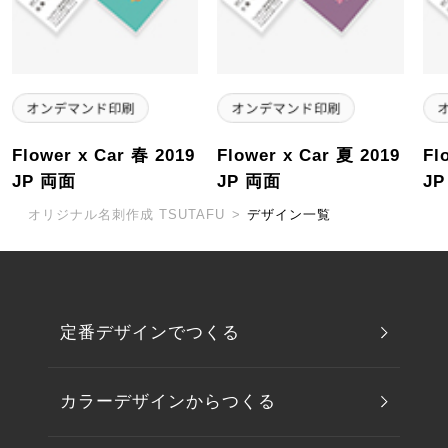
Flower x Car 春 2019
Flower x Car 夏 2019
Fl
JP 両面
JP 両面
J
オリジナル名刺作成 TSUTAFU
>
デザイン一覧
定番デザインでつくる
カラーデザインからつくる