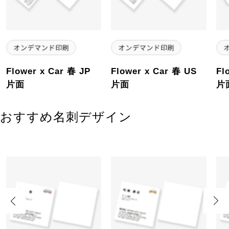
Flower x Car 春 JP
Flower x Car 春 US
Fl
片面
片面
片
おすすめ名刺デザイン
Previous
Next