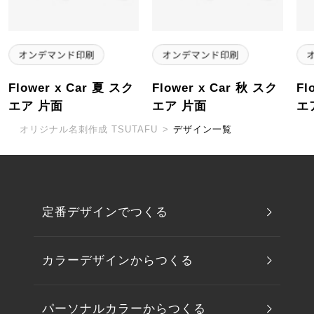
Flower x Car 夏 スク
Flower x Car 秋 スク
Fl
エア 片面
エア 片面
エ
オリジナル名刺作成 TSUTAFU
>
デザイン一覧
定番デザインでつくる
カラーデザインからつくる
パーソナルカラーからつくる