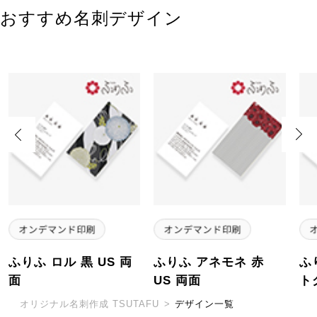
おすすめ名刺デザイン
Previous
Next
ふりふ ロル 黒 US 両
ふりふ アネモネ 赤
ふ
面
US 両面
ト
オリジナル名刺作成 TSUTAFU
>
デザイン一覧