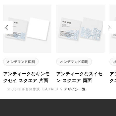
Previous
Next
アンティークなキンモ
アンティークなスイセ
ア
クセイ スクエア 片面
ン スクエア 両面
ク
オリジナル名刺作成 TSUTAFU
>
デザイン一覧