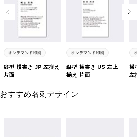
Previous
Next
縦型 横書き JP 左揃え
縦型 横書き US 左上
横
片面
揃え 片面
左
おすすめ名刺デザイン