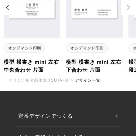
Previous
Next
横型 横書き mini 左右
横型 横書き mini 左右
横
中央合わせ 片面
下合わせ 片面
段
オリジナル名刺作成 TSUTAFU
>
デザイン一覧
定番デザインでつくる