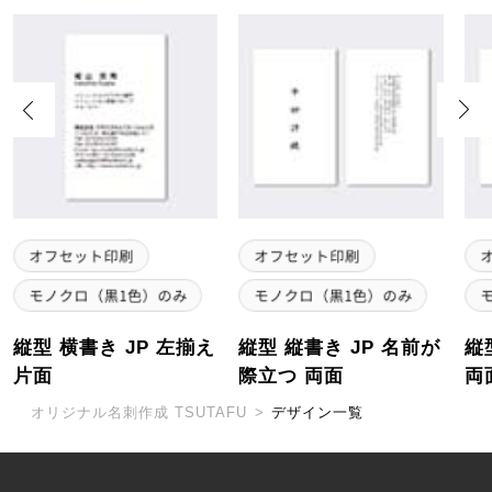
Previous
Next
縦型 横書き JP 左揃え
縦型 縦書き JP 名前が
縦
片面
際立つ 両面
両
オリジナル名刺作成 TSUTAFU
>
デザイン一覧